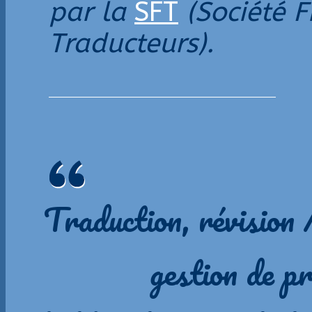
par la
SFT
(Société F
Traducteurs).
Traduction, révision /
gestion de pr