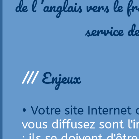
de l ’anglais vers le f
service de
///
Enjeux
• Votre site Interne
vous diffusez sont l'
: ils se doivent d'êtr