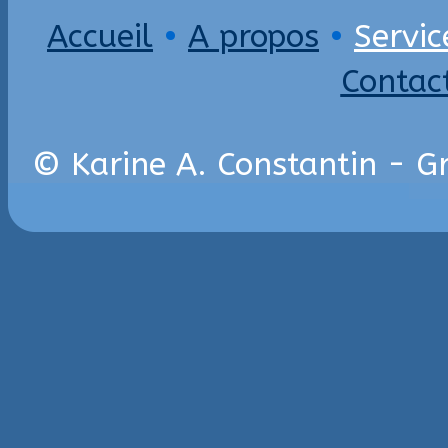
Accueil
•
A propos
•
Servic
Contac
© Karine A. Constantin - G