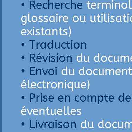
• Recherche
terminol
glossaire ou utilisat
existants)
• Traduction
• Révision
du docum
• Envoi
du document 
électronique)
• Prise en compte d
éventuelles
• Livraison
du docume