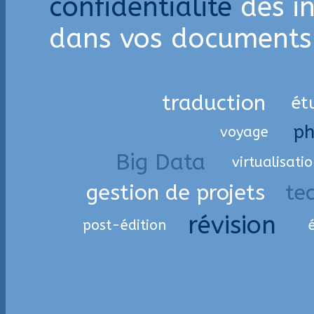
confidentialité
des i
dans vos documents
traduction
ét
ph
voyage
Big Data
virtualisati
gestion de projets
te
révision
post-édition