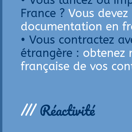
• Vous lancez ou imp
France ?
Vous devez 
documentation en fr
• Vous contractez av
étrangère :
obtenez 
française de vos cont
///
Réactivité