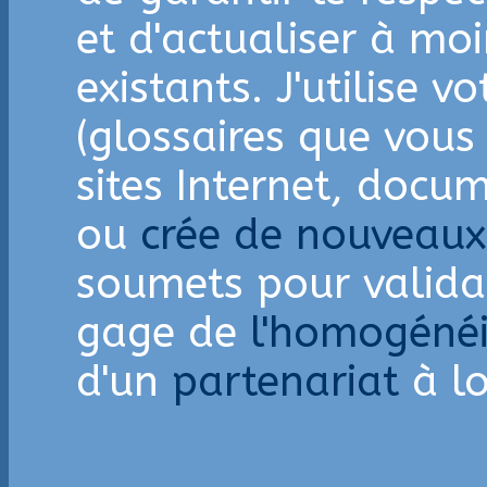
et d'actualiser à m
existants. J'utilise v
(glossaires que vous
sites Internet, docum
ou
crée de nouveaux
soumets pour validat
gage de
l'homogéné
d'un
partenariat
à l