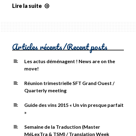
Lire la suite
The
Translation
and
Localization
Conference
Articles récents/Recent posts
2014
Les actus déménagent ! News are on the
move!
Réunion trimestrielle SFT Grand Ouest /
Quarterly meeting
Guide des vins 2015 « Un vin presque parfait
»
Semaine de la Traduction (Master
MéLexTra & TSM) / Translation Week