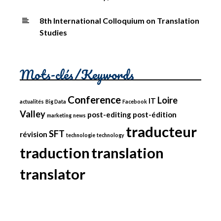
8th International Colloquium on Translation
Studies
Mots-clés/Keywords
Conference
Loire
IT
actualités
Big Data
Facebook
Valley
post-editing
post-édition
marketing
news
traducteur
SFT
révision
technologie
technology
traduction
translation
translator