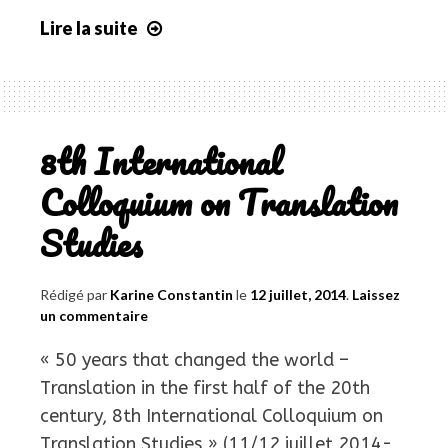
Lire la suite
Semaine
de
la
Traduction
(Master
8th International
MéLexTra
Colloquium on Translation
&
TSM)
Studies
/
Translation
Rédigé par
Karine Constantin
le
12 juillet, 2014
.
Laissez
Week
un commentaire
« 50 years that changed the world –
Translation in the first half of the 20th
century, 8th International Colloquium on
Translation Studies » (11/12 juillet 2014-