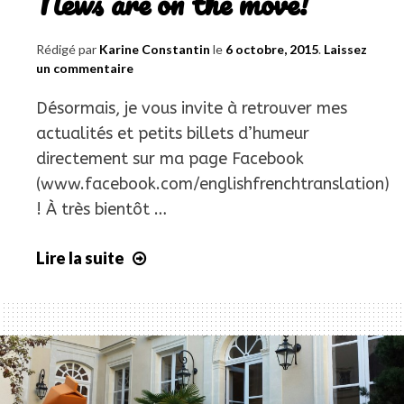
News are on the move!
Rédigé par
Karine Constantin
le
6 octobre, 2015
.
Laissez
un commentaire
Désormais, je vous invite à retrouver mes
actualités et petits billets d’humeur
directement sur ma page Facebook
(www.facebook.com/englishfrenchtranslation)
! À très bientôt …
Lire la suite
Les
actus
déménagent
!
News
are