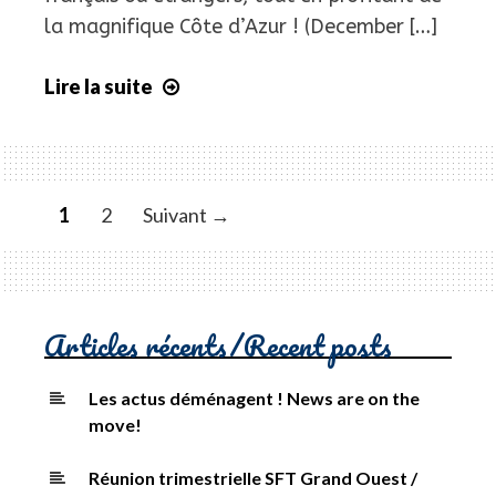
la magnifique Côte d’Azur ! (December […]
Lire la suite
Congrès
ProZ.com
à
Nice
/
P
1
2
Suivant →
a
r
c
ProZ.com
o
u
r
Conference
i
r
l
in
e
s
a
r
Nice
t
Articles récents/Recent posts
i
c
l
e
s
Les actus déménagent ! News are on the
move!
Réunion trimestrielle SFT Grand Ouest /