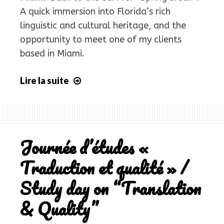
A quick immersion into Florida’s rich
linguistic and cultural heritage, and the
opportunity to meet one of my clients
based in Miami.
Lire la suite
Visite
outre-
Atlantique
/
Overseas
Journée d’études «
visit
Traduction et qualité » /
Study day on “Translation
& Quality”