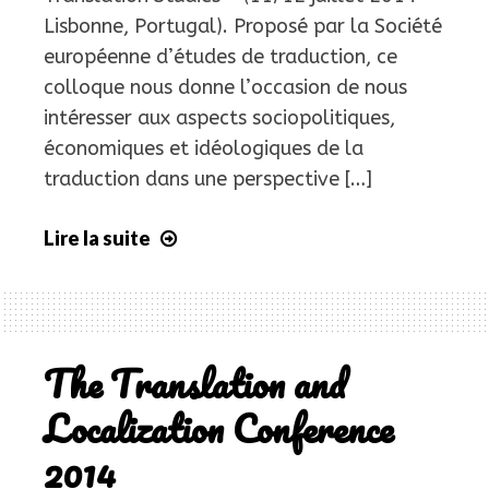
Lisbonne, Portugal). Proposé par la Société
européenne d’études de traduction, ce
colloque nous donne l’occasion de nous
intéresser aux aspects sociopolitiques,
économiques et idéologiques de la
traduction dans une perspective […]
Lire la suite
8th
International
Colloquium
on
Translation
The Translation and
Studies
Localization Conference
2014