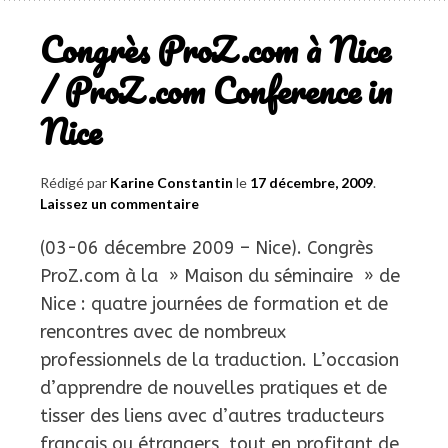
et
Congrès ProZ.com à Nice
qualité
/ ProZ.com Conference in
»
/
Nice
Study
day
Rédigé par
Karine Constantin
le
17 décembre, 2009
.
on
Laissez un commentaire
“Translation
&
(03-06 décembre 2009 – Nice). Congrès
Quality”
ProZ.com à la » Maison du séminaire » de
Nice : quatre journées de formation et de
rencontres avec de nombreux
professionnels de la traduction. L’occasion
d’apprendre de nouvelles pratiques et de
tisser des liens avec d’autres traducteurs
français ou étrangers, tout en profitant de