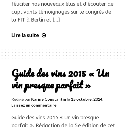
féliciter nos nouveaux élus et d’écouter de
captivants témoignages sur le congrès de
la FIT à Berlin et […]
Lire la suite
Réunion
trimestrielle
SFT
Grand
Ouest
Guide des vins 2015 « Un
/
vin presque parfait »
Quarterly
meeting
Rédigé par
Karine Constantin
le
15 octobre, 2014
.
Laissez un commentaire
Guide des vins 2015 « Un vin presque
parfait ». Rédaction de la 5e édition de cet