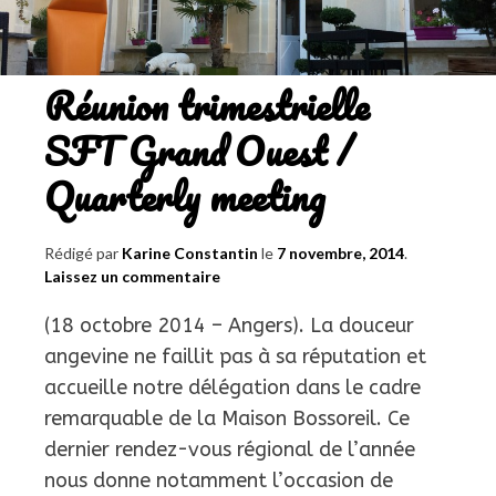
on
the
move!
Réunion trimestrielle
SFT Grand Ouest /
Quarterly meeting
Rédigé par
Karine Constantin
le
7 novembre, 2014
.
Laissez un commentaire
(18 octobre 2014 – Angers). La douceur
angevine ne faillit pas à sa réputation et
accueille notre délégation dans le cadre
remarquable de la Maison Bossoreil. Ce
dernier rendez-vous régional de l’année
nous donne notamment l’occasion de