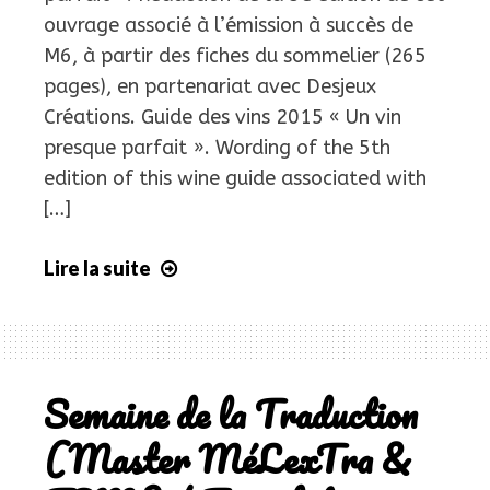
ouvrage associé à l’émission à succès de
M6, à partir des fiches du sommelier (265
pages), en partenariat avec Desjeux
Créations. Guide des vins 2015 « Un vin
presque parfait ». Wording of the 5th
edition of this wine guide associated with
[…]
Lire la suite
Guide
des
vins
2015
«
Semaine de la Traduction
Un
(Master MéLexTra &
vin
presque