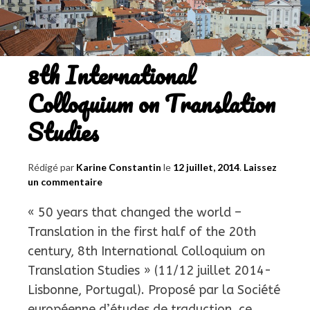
&
TSM)
/
8th International
Translation
Week
Colloquium on Translation
Studies
Rédigé par
Karine Constantin
le
12 juillet, 2014
.
Laissez
un commentaire
« 50 years that changed the world –
Translation in the first half of the 20th
century, 8th International Colloquium on
Translation Studies » (11/12 juillet 2014-
Lisbonne, Portugal). Proposé par la Société
européenne d’études de traduction, ce