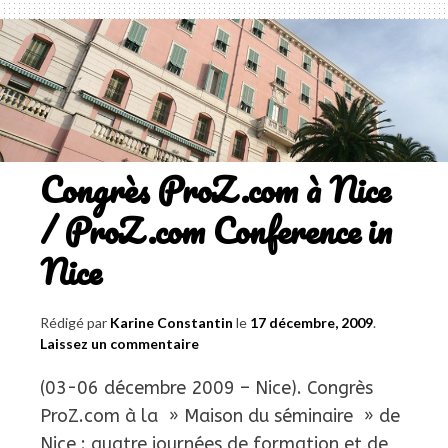
Traduction
et
qualité
»
/
Study
Congrès ProZ.com à Nice
day
on
/ ProZ.com Conference in
“Translation
Nice
&
Quality”
Rédigé par
Karine Constantin
le
17 décembre, 2009
.
Laissez un commentaire
(03-06 décembre 2009 – Nice). Congrès
ProZ.com à la » Maison du séminaire » de
Nice : quatre journées de formation et de