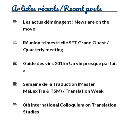
visite
Articles récents/Recent posts
en
Malaisie
Les actus déménagent ! News are on the
/
move!
Highlight
of
Réunion trimestrielle SFT Grand Ouest /
my
Quarterly meeting
trip
to
Guide des vins 2015 « Un vin presque parfait
Malaysia
»
Semaine de la Traduction (Master
MéLexTra & TSM) / Translation Week
8th International Colloquium on Translation
Studies