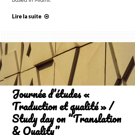
based in Miami.
Lire la suite
Visite
outre-
Atlantique
/
Overseas
visit
Journée d’études «
Traduction et qualité » /
Study day on “Translation
& Quality”