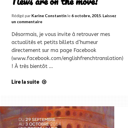
News are on the move!
Rédigé par
Karine Constantin
le
6 octobre, 2015
.
Laissez
un commentaire
Désormais, je vous invite à retrouver mes
actualités et petits billets d’humeur
directement sur ma page Facebook
(www.facebook.com/englishfrenchtranslation)
! À très bientôt …
Lire la suite
Les
actus
déménagent
!
News
are